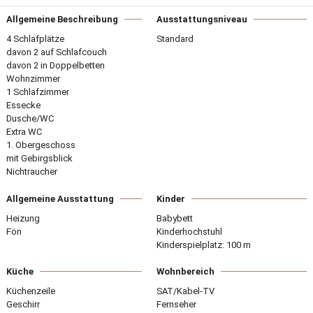
Allgemeine Beschreibung
Ausstattungsniveau
4 Schlafplätze
Standard
davon 2 auf Schlafcouch
davon 2 in Doppelbetten
Wohnzimmer
1 Schlafzimmer
Essecke
Dusche/WC
Extra WC
1. Obergeschoss
mit Gebirgsblick
Nichtraucher
Allgemeine Ausstattung
Kinder
Heizung
Babybett
Fön
Kinderhochstuhl
Kinderspielplatz: 100 m
Küche
Wohnbereich
Küchenzeile
SAT/Kabel-TV
Geschirr
Fernseher