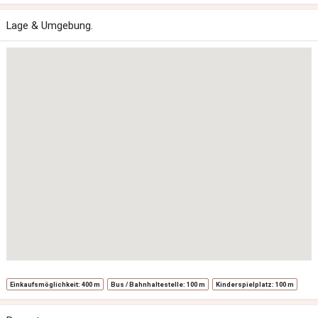
Lage & Umgebung.
Einkaufsmöglichkeit:
400 m
Bus / Bahnhaltestelle:
100 m
Kinderspielplatz:
100 m