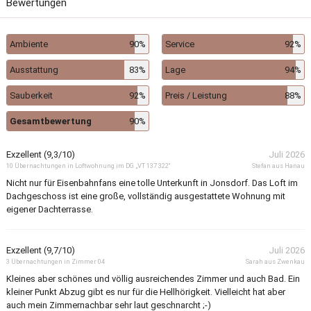
Bewertungen
Ambiente
90%
Service
92%
Ausstattung
83%
Lage
94%
Sauberkeit
92%
Preis / Leistung
88%
Gesamtbewertung
90%
Exzellent (9,3/10)
Juli 2026
10 Übernachtungen in Loftwohnung im DG „VT 137 322“
Stefan aus Hanau
Nicht nur für Eisenbahnfans eine tolle Unterkunft in Jonsdorf. Das Loft im
Dachgeschoss ist eine große, vollständig ausgestattete Wohnung mit
eigener Dachterrasse.
Exzellent (9,7/10)
Juli 2026
3 Übernachtungen in Zimmer 04
Sarah aus Zwenkau
Kleines aber schönes und völlig ausreichendes Zimmer und auch Bad. Ein
kleiner Punkt Abzug gibt es nur für die Hellhörigkeit. Vielleicht hat aber
auch mein Zimmernachbar sehr laut geschnarcht ;-)