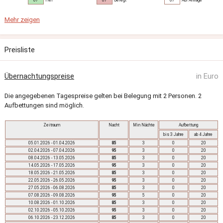
07
Frei
07
Belegt
07
Auf Anfrage
Mehr zeigen
Preisliste
Übernachtungspreise
in Euro
Die angegebenen Tagespreise gelten bei Belegung mit 2 Personen. 2
Aufbettungen sind möglich.
Zeitraum
Nacht
Min
Nächte
Aufbettung
bis 3 Jahre
ab 4 Jahre
05.01.2026 - 01.04.2026
85
3
0
20
02.04.2026 - 07.04.2026
95
3
0
20
08.04.2026 - 13.05.2026
85
3
0
20
14.05.2026 - 17.05.2026
95
3
0
20
18.05.2026 - 21.05.2026
85
3
0
20
22.05.2026 - 26.05.2026
95
3
0
20
27.05.2026 - 06.08.2026
85
3
0
20
07.08.2026 - 09.08.2026
95
5
0
20
10.08.2026 - 01.10.2026
85
3
0
20
02.10.2026 - 05.10.2026
95
3
0
20
06.10.2026 - 23.12.2026
85
3
0
20