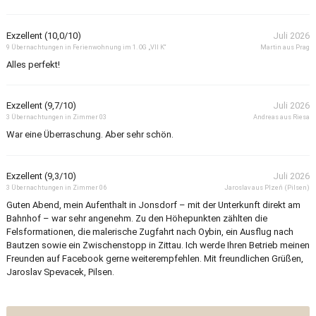
Exzellent (10,0/10)
Juli 2026
9 Übernachtungen in Ferienwohnung im 1. OG „VII K“
Martin aus Prag
Alles perfekt!
Exzellent (9,7/10)
Juli 2026
3 Übernachtungen in Zimmer 03
Andreas aus Riesa
War eine Überraschung. Aber sehr schön.
Exzellent (9,3/10)
Juli 2026
3 Übernachtungen in Zimmer 06
Jaroslav aus Plzeň (Pilsen)
Guten Abend, mein Aufenthalt in Jonsdorf – mit der Unterkunft direkt am
Bahnhof – war sehr angenehm. Zu den Höhepunkten zählten die
Felsformationen, die malerische Zugfahrt nach Oybin, ein Ausflug nach
Bautzen sowie ein Zwischenstopp in Zittau. Ich werde Ihren Betrieb meinen
Freunden auf Facebook gerne weiterempfehlen. Mit freundlichen Grüßen,
Jaroslav Spevacek, Pilsen.