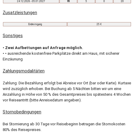
24.12.2026 - 05.01.2027
95
5
0
20
Zusatzleistungen
Endreinigung
25 €
Sonstiges
• Zwei Aufbettungen auf Anfrage möglich.
• • ausreichende kostenfreie Parkplätze direkt am Haus, mit sicherer
Einzäunung
Zahlungsmodalitäten
Zahlung: Die Bezahlung erfolgt bei Abreise vor Ort (bar oder Karte). Kurtaxe
wird zuzüglich erhoben. Bei Buchung ab 5 Nächten bitten wir um eine
Anzahlung in Höhe von 50 % des Gesamtpreises bis spätestens 4 Wochen
vor Reiseantritt (bitte Anreisedatum angeben).
Stornobedingungen
Bei Stornierung ab 30 Tage vor Reisebeginn betragen die Stornokosten
80% des Reisepreises.