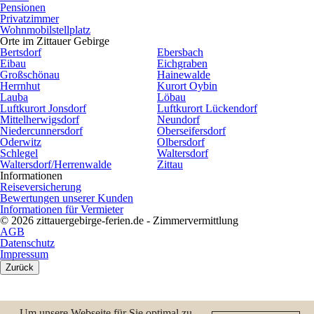
Pensionen
Privatzimmer
Wohnmobilstellplatz
Orte im Zittauer Gebirge
Bertsdorf
Ebersbach
Eibau
Eichgraben
Großschönau
Hainewalde
Herrnhut
Kurort Oybin
Lauba
Löbau
Luftkurort Jonsdorf
Luftkurort Lückendorf
Mittelherwigsdorf
Neundorf
Niedercunnersdorf
Oberseifersdorf
Oderwitz
Olbersdorf
Schlegel
Waltersdorf
Waltersdorf/Herrenwalde
Zittau
Informationen
Reiseversicherung
Bewertungen unserer Kunden
Informationen für Vermieter
© 2026 zittauergebirge-ferien.de - Zimmervermittlung
AGB
Datenschutz
Impressum
Zurück
Um unsere Webseite für Sie optimal zu