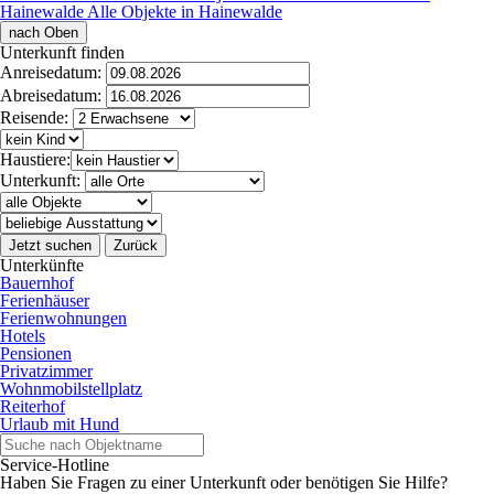
Hainewalde
Alle Objekte in Hainewalde
nach Oben
Unterkunft finden
Anreisedatum:
Abreisedatum:
Reisende:
Haustiere:
Unterkunft:
Jetzt suchen
Zurück
Unterkünfte
Bauernhof
Ferienhäuser
Ferienwohnungen
Hotels
Pensionen
Privatzimmer
Wohnmobilstellplatz
Reiterhof
Urlaub mit Hund
Service-Hotline
Haben Sie Fragen zu einer Unterkunft oder benötigen Sie Hilfe?