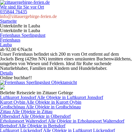
Wir sind für Sie vor Ort
035844 76435
info@zittauergebirge-ferien.de
Startseite
Unterkünfte in Lauba
Unterkünfte in Lauba
Ferienhaus Sperlingslust
Ferienhaus
Lauba
ab 92,00 €/Nacht
Unser Ferienhaus befindet sich 200 m vom Ort entfernt auf dem
Jockels Berg (429m NN) inmitten eines umzäunten Buchenwäldchens,
umgeben von Wiesen und Feldern. Ideal für Ruhe suchende
Naturliebhaber, Familien mit Kindern und Hundeliebaber.
Details
Online buchbar!!
Beliebte Reiseziele im Zittauer Gebirge
Luftkurort Jonsdorf
Alle Objekte in Luftkurort Jonsdorf
Kurort Oybin
Alle Objekte in Kurort Oybin
Großschönau
Alle Objekte in Großschönau
Zittau
Alle Objekte in Zittau
Olbersdorf
Alle Objekte in Olbersdorf
Erholungsort Waltersdorf
Alle Objekte in Erholungsort Waltersdorf
Bertsdorf
Alle Objekte in Bertsdorf
Luftkurort Lückendorf
Alle Objekte in Luftkurort Lückendorf