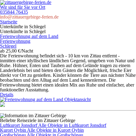
Wir sind für Sie vor Ort
035844 76435
info@zittauergebirge-ferien.de
Startseite
Unterkünfte in Schlegel
Unterkünfte in Schlegel
Ferienwohnung auf dem Land
Ferienwohnung
Schlegel
ab 25,00 €/Nacht
Die Ferienwohnung befindet sich - 10 km von Zittau entfernt -
inmitten einer idyllischen ländlichen Gegend, umgeben von Natur und
Ruhe. Hühner, Enten und Tauben auf dem Gelände tragen zu einem
Landerlebnis bei und bieten den Gästen die Möglichkeit, frische Eier
direkt vor Ort zu genießen. Kinder können die Tiere aus nächster Nähe
beobachten und den Alltag auf dem Land kennenlernen. Die
Ferienwohnung bietet einen idealen Mix aus Ruhe und einfacher, aber
funktioneller Ausstattung.
Details
Beliebte Reiseziele im Zittauer Gebirge
Luftkurort Jonsdorf
Alle Objekte in Luftkurort Jonsdorf
Kurort Oybin
Alle Objekte in Kurort Oybin
Großschönau
Alle Objekte in Großschönau