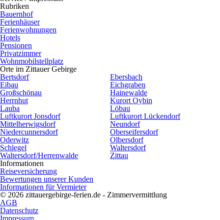
Rubriken
Bauernhof
Ferienhäuser
Ferienwohnungen
Hotels
Pensionen
Privatzimmer
Wohnmobilstellplatz
Orte im Zittauer Gebirge
Bertsdorf
Ebersbach
Eibau
Eichgraben
Großschönau
Hainewalde
Herrnhut
Kurort Oybin
Lauba
Löbau
Luftkurort Jonsdorf
Luftkurort Lückendorf
Mittelherwigsdorf
Neundorf
Niedercunnersdorf
Oberseifersdorf
Oderwitz
Olbersdorf
Schlegel
Waltersdorf
Waltersdorf/Herrenwalde
Zittau
Informationen
Reiseversicherung
Bewertungen unserer Kunden
Informationen für Vermieter
© 2026 zittauergebirge-ferien.de - Zimmervermittlung
AGB
Datenschutz
Impressum