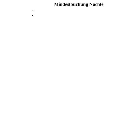
Min
destbuchung
Nächte
-
-