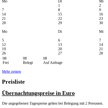
Mo
Di
Mi
1
2
7
8
9
14
15
16
21
22
23
28
29
30
Mo
Di
Mi
5
6
7
12
13
14
19
20
21
26
27
28
08
08
08
Frei
Belegt
Auf Anfrage
Mehr zeigen
Preisliste
Übernachtungspreise
in Euro
Die angegebenen Tagespreise gelten bei Belegung mit 2 Personen.