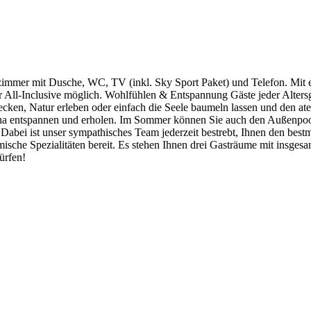
zimmer mit Dusche, WC, TV (inkl. Sky Sport Paket) und Telefon. Mit 
 All-Inclusive möglich. Wohlfühlen & Entspannung Gäste jeder Alter
ntdecken, Natur erleben oder einfach die Seele baumeln lassen und den
una entspannen und erholen. Im Sommer können Sie auch den Außenpool 
abei ist unser sympathisches Team jederzeit bestrebt, Ihnen den best
che Spezialitäten bereit. Es stehen Ihnen drei Gasträume mit insgesam
ürfen!