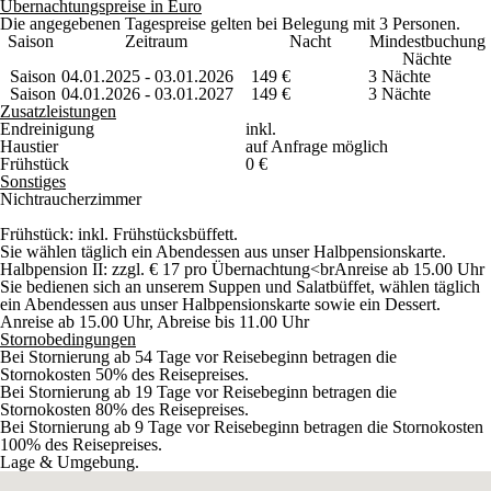
Übernachtungspreise
in Euro
Die angegebenen Tagespreise gelten bei Belegung mit 3 Personen.
Saison
Zeitraum
Nacht
Min
destbuchung
Nächte
Saison
04.01.2025 - 03.01.2026
149
€
3
Nächte
Saison
04.01.2026 - 03.01.2027
149
€
3
Nächte
Zusatzleistungen
Endreinigung
inkl.
Haustier
auf Anfrage möglich
Frühstück
0 €
Sonstiges
Nichtraucherzimmer
Frühstück
: inkl. Frühstücksbüffett.
Sie wählen täglich ein Abendessen aus unser Halbpensionskarte.
Halbpension II
: zzgl. € 17 pro Übernachtung<brAnreise ab 15.00 Uhr
Sie bedienen sich an unserem Suppen und Salatbüffet, wählen täglich
ein Abendessen aus unser Halbpensionskarte sowie ein Dessert.
Anreise ab 15.00 Uhr, Abreise bis 11.00 Uhr
Stornobedingungen
Bei Stornierung ab 54 Tage vor Reisebeginn betragen die
Stornokosten 50% des Reisepreises.
Bei Stornierung ab 19 Tage vor Reisebeginn betragen die
Stornokosten 80% des Reisepreises.
Bei Stornierung ab 9 Tage vor Reisebeginn betragen die Stornokosten
100% des Reisepreises.
Lage & Umgebung.