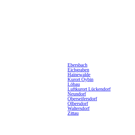
Ebersbach
Eichgraben
Hainewalde
Kurort Oybin
Löbau
Luftkurort Lückendorf
Neundorf
Oberseifersdorf
Olbersdorf
Waltersdorf
Zittau