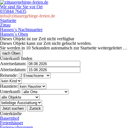
Wir sind für Sie vor Ort
035844 76435
info@zittauergebirge-ferien.de
Startseite
Zittau
Hansen´s Nachtquartier
Hansen´s Oben
Dieses Objekt ist zur Zeit nicht verfügbar
Dieses Objekt kann zur Zeit nicht gebucht werden.
Sie werden in
10
Sekunden automatisch zur Startseite weitergeleitet …
nach Oben
Unterkunft finden
Anreisedatum:
Abreisedatum:
Reisende:
Haustiere:
Unterkunft:
Jetzt suchen
Zurück
Unterkünfte
Bauernhof
Ferienhäuser
Ferienwohnungen