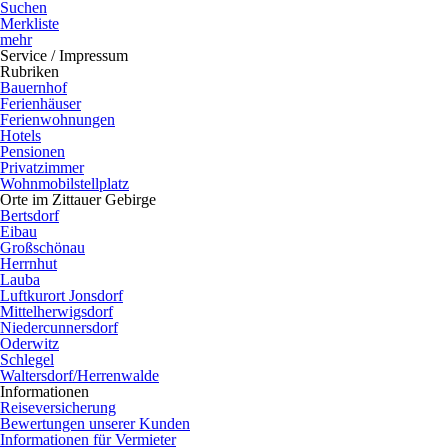
Suchen
Merkliste
mehr
Service / Impressum
Rubriken
Bauernhof
Ferienhäuser
Ferienwohnungen
Hotels
Pensionen
Privatzimmer
Wohnmobilstellplatz
Orte im Zittauer Gebirge
Bertsdorf
Eibau
Großschönau
Herrnhut
Lauba
Luftkurort Jonsdorf
Mittelherwigsdorf
Niedercunnersdorf
Oderwitz
Schlegel
Waltersdorf/Herrenwalde
Informationen
Reiseversicherung
Bewertungen unserer Kunden
Informationen für Vermieter