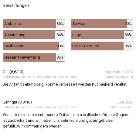
Bewertungen
Ambiente
86%
Service
90%
Ausstattung
84%
Lage
86%
Sauberkeit
90%
Preis / Leistung
85%
Gesamtbewertung
86%
Gut (6,6/10)
September 2024
2 Übernachtungen in Ferienwohnung Haus Sonnenblick
Bärbel aus Kitzscher
Die Anfahrt sehr holprig, könnte verbessert werden Küchenherd veraltet
Sehr gut (8,8/10)
Juni 2024
3 Übernachtungen in Ferienwohnung Haus Sonnenblick
Katja aus Dresden
Wir hatten eine sehr entspannte Zeit an einem idyllischen Ort, die Gegend
ist zauberhaft und wir haben uns sehr wohl und gut aufgehoben
gefühlt..Wir kommen gern wieder