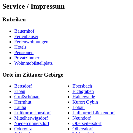
Service / Impressum
Rubriken
Bauernhof
Ferienhäuser
Ferienwohnungen
Hotels
Pensionen
Privatzimmer
Wohnmobilstellplatz
Orte im Zittauer Gebirge
Bertsdorf
Ebersbach
Eibau
Eichgraben
Großschönau
Hainewalde
Herrnhut
Kurort Oybin
Lauba
Löbau
Luftkurort Jonsdorf
Luftkurort Lückendorf
Mittelherwigsdorf
Neundorf
Niedercunnersdorf
Oberseifersdorf
Oderwitz
Olbersdorf