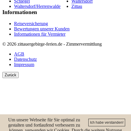
Schlegel
Waltersdorf
Waltersdorf/Herrenwalde
Zittau
Informationen
Reiseversicherung
Bewertungen unserer Kunden
Informationen für Vermieter
© 2026 zittauergebirge-ferien.de - Zimmervermittlung
AGB
Datenschutz
Impressum
Zurück
Ups! - Wir haben einen Fehler
Um unsere Webseite für Sie optimal zu
Ich habe verstanden!
gestalten und fortlaufend verbessern zu
können, verwenden wir Cookies. Durch die weitere Nutzung