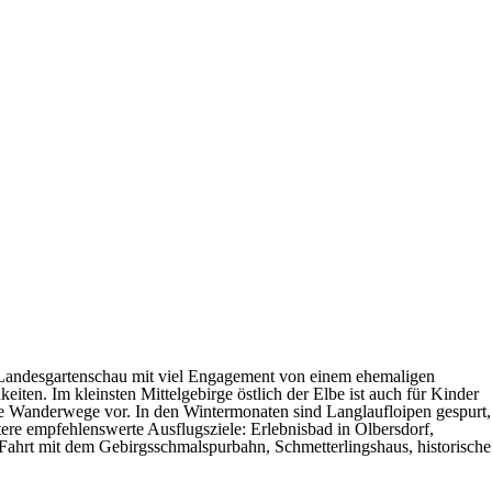
n Landesgartenschau mit viel Engagement von einem ehemaligen
iten. Im kleinsten Mittelgebirge östlich der Elbe ist auch für Kinder
rte Wanderwege vor. In den Wintermonaten sind Langlaufloipen gespurt,
tere empfehlenswerte Ausflugsziele: Erlebnisbad in Olbersdorf,
hrt mit dem Gebirgsschmalspurbahn, Schmetterlingshaus, historische