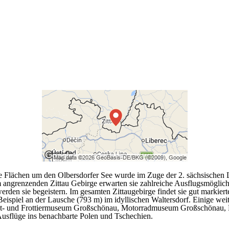
Die Flächen um den Olbersdorfer See wurde im Zuge der 2. sächsische
 angrenzenden Zittau Gebirge erwarten sie zahlreiche Ausflugsmöglichke
rden sie begeistern. Im gesamten Zittaugebirge findet sie gut markie
Beispiel an der Lausche (793 m) im idyllischen Waltersdorf. Einige wei
t- und Frottiermuseum Großschönau, Motorradmuseum Großschönau, Fa
 Ausflüge ins benachbarte Polen und Tschechien.