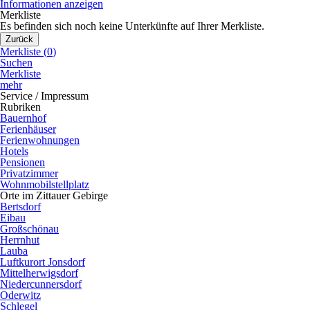
Informationen anzeigen
Merkliste
Es befinden sich noch keine Unterkünfte auf Ihrer Merkliste.
Zurück
Merkliste (
0
)
Suchen
Merkliste
mehr
Service / Impressum
Rubriken
Bauernhof
Ferienhäuser
Ferienwohnungen
Hotels
Pensionen
Privatzimmer
Wohnmobilstellplatz
Orte im Zittauer Gebirge
Bertsdorf
Eibau
Großschönau
Herrnhut
Lauba
Luftkurort Jonsdorf
Mittelherwigsdorf
Niedercunnersdorf
Oderwitz
Schlegel