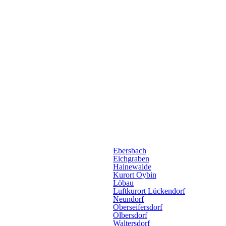
Ebersbach
Eichgraben
Hainewalde
Kurort Oybin
Löbau
Luftkurort Lückendorf
Neundorf
Oberseifersdorf
Olbersdorf
Waltersdorf