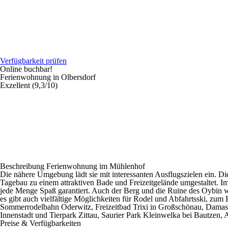
Verfügbarkeit prüfen
Online buchbar!
Ferienwohnung in Olbersdorf
Exzellent (9,3/10)
Beschreibung Ferienwohnung im Mühlenhof
Die nähere Umgebung lädt sie mit interessanten Ausflugszielen ein. 
Tagebau zu einem attraktiven Bade und Freizeitgelände umgestaltet. Im
jede Menge Spaß garantiert. Auch der Berg und die Ruine des Oybin we
es gibt auch vielfältige Möglichkeiten für Rodel und Abfahrtsski, zum 
Sommerrodelbahn Oderwitz, Freizeitbad Trixi in Großschönau, Damas
Innenstadt und Tierpark Zittau, Saurier Park Kleinwelka bei Bautzen,
Preise & Verfügbarkeiten