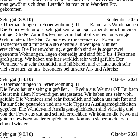
man gewöhnt sich dran. Letztlich ist man zum Wandern Etc.
gekommen.
Sehr gut (8,8/10)
September 2025
7 Übernachtungen in Ferienwohnung III
Rainer aus Windehausen
Die Ferienwohnung ist sehr gut zentral gelegen, aber dennoch in einer
ruhigen Straße. Zum Bäcker und zum Bahnhof sind es nur wenige
Gehminuten. Die Stadt Zittau sowie die Grenzen zu Polen und
Tschechien sind mit dem Auto ebenfalls in wenigen Minuten
erreichbar. Die Ferienwohnung, eigentlich sind es ja sogar zwei
getrennte Wohnungen, liegen ebenerdig und sind für 3 bis 4 Personen
groß genug. Wir haben uns hier wirklich sehr wohl gefühlt. Der
Vermieter war sehr freundlich und hilfsbereit und er hatte auch sehr
viel vertrauen zu uns, besonders bei unserer An- und Abreise
Sehr gut (8,4/10)
Oktober 2021
7 Übernachtungen in Ferienwohnung III
Die Fewo hat uns sehr gut gefallen.
Evelin aus Weimar OT Taubach
Sie ist mit allem Notwendigen ausgestattet. Wir haben uns sehr wohl
gefühlt. Die Vermieter sind sehr freundlich und haben uns mit Rat und
Tat zur Seite gestanden und uns viele Tipps zu Ausflugsmöglichkeiten
gegeben. Die Wander-und Ausflugsmöglichkeiten sind vielseitig und
von der Fewo aus gut und schnell erreichbar. Wir können die Fewo mit
gutem Gewissen weiter empfehlen und kommen sicher auch noch
einmal wieder.
Sehr gut (9,0/10)
Oktober 2021