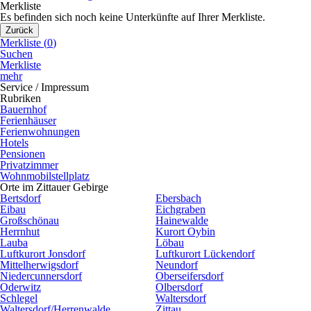
Merkliste
Es befinden sich noch keine Unterkünfte auf Ihrer Merkliste.
Zurück
Merkliste (
0
)
Suchen
Merkliste
mehr
Service / Impressum
Rubriken
Bauernhof
Ferienhäuser
Ferienwohnungen
Hotels
Pensionen
Privatzimmer
Wohnmobilstellplatz
Orte im Zittauer Gebirge
Bertsdorf
Ebersbach
Eibau
Eichgraben
Großschönau
Hainewalde
Herrnhut
Kurort Oybin
Lauba
Löbau
Luftkurort Jonsdorf
Luftkurort Lückendorf
Mittelherwigsdorf
Neundorf
Niedercunnersdorf
Oberseifersdorf
Oderwitz
Olbersdorf
Schlegel
Waltersdorf
Waltersdorf/Herrenwalde
Zittau