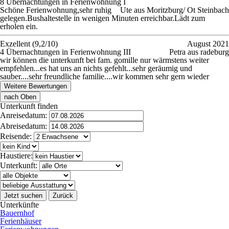
8 Übernachtungen in Ferienwohnung I
Schöne Ferienwohnung,sehr ruhig
Ute aus Moritzburg/ Ot Steinbach
gelegen.Bushaltestelle in wenigen Minuten erreichbar.Lädt zum
erholen ein.
Exzellent (9,2/10)
August 2021
4 Übernachtungen in Ferienwohnung III
Petra aus radeburg
wir können die unterkunft bei fam. gomille nur wärmstens weiter
empfehlen...es hat uns an nichts gefehlt...sehr geräumig und
sauber....sehr freundliche familie....wir kommen sehr gern wieder
Weitere Bewertungen
nach Oben
Unterkunft finden
Anreisedatum:
Abreisedatum:
Reisende:
Haustiere:
Unterkunft:
Jetzt suchen
Zurück
Unterkünfte
Bauernhof
Ferienhäuser