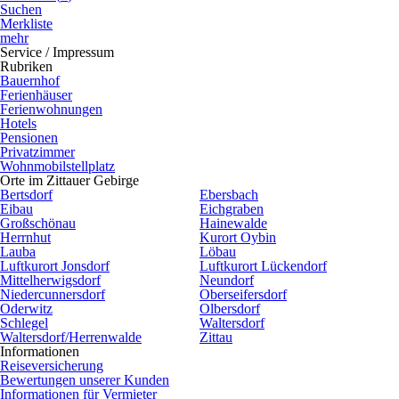
Suchen
Merkliste
mehr
Service / Impressum
Rubriken
Bauernhof
Ferienhäuser
Ferienwohnungen
Hotels
Pensionen
Privatzimmer
Wohnmobilstellplatz
Orte im Zittauer Gebirge
Bertsdorf
Ebersbach
Eibau
Eichgraben
Großschönau
Hainewalde
Herrnhut
Kurort Oybin
Lauba
Löbau
Luftkurort Jonsdorf
Luftkurort Lückendorf
Mittelherwigsdorf
Neundorf
Niedercunnersdorf
Oberseifersdorf
Oderwitz
Olbersdorf
Schlegel
Waltersdorf
Waltersdorf/Herrenwalde
Zittau
Informationen
Reiseversicherung
Bewertungen unserer Kunden
Informationen für Vermieter