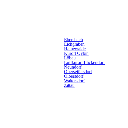
Ebersbach
Eichgraben
Hainewalde
Kurort Oybin
Löbau
Luftkurort Lückendorf
Neundorf
Oberseifersdorf
Olbersdorf
Waltersdorf
Zittau