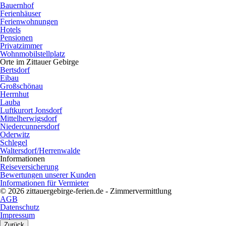
Bauernhof
Ferienhäuser
Ferienwohnungen
Hotels
Pensionen
Privatzimmer
Wohnmobilstellplatz
Orte im Zittauer Gebirge
Bertsdorf
Eibau
Großschönau
Herrnhut
Lauba
Luftkurort Jonsdorf
Mittelherwigsdorf
Niedercunnersdorf
Oderwitz
Schlegel
Waltersdorf/Herrenwalde
Informationen
Reiseversicherung
Bewertungen unserer Kunden
Informationen für Vermieter
© 2026 zittauergebirge-ferien.de - Zimmervermittlung
AGB
Datenschutz
Impressum
Zurück