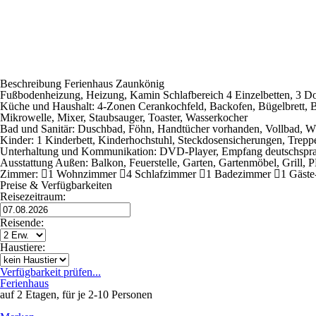
Beschreibung Ferienhaus Zaunkönig
Fußbodenheizung, Heizung, Kamin Schlafbereich 4 Einzelbetten, 3 Do
Küche und Haushalt: 4-Zonen Cerankochfeld, Backofen, Bügelbrett, Bü
Mikrowelle, Mixer, Staubsauger, Toaster, Wasserkocher
Bad und Sanitär: Duschbad, Föhn, Handtücher vorhanden, Vollbad, 
Kinder: 1 Kinderbett, Kinderhochstuhl, Steckdosensicherungen, Treppe
Unterhaltung und Kommunikation: DVD-Player, Empfang deutschspra
Ausstattung Außen: Balkon, Feuerstelle, Garten, Gartenmöbel, Grill, P
Zimmer: 1 Wohnzimmer 4 Schlafzimmer 1 Badezimmer 1 Gäst
Preise & Verfügbarkeiten
Reisezeitraum:
Reisende:
Haustiere:
Verfügbarkeit prüfen...
Ferienhaus
auf 2 Etagen, für je 2-10 Personen