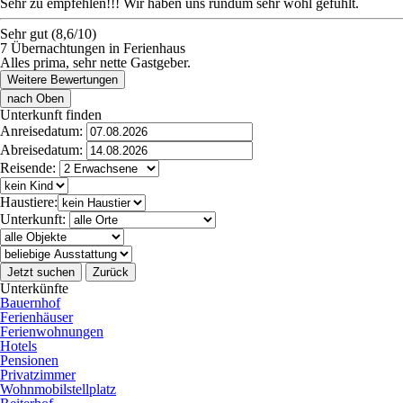
Sehr zu empfehlen!!! Wir haben uns rundum sehr wohl gefühlt.
Sehr gut (8,6/10)
7 Übernachtungen in Ferienhaus
Alles prima, sehr nette Gastgeber.
Weitere Bewertungen
nach Oben
Unterkunft finden
Anreisedatum:
Abreisedatum:
Reisende:
Haustiere:
Unterkunft:
Jetzt suchen
Zurück
Unterkünfte
Bauernhof
Ferienhäuser
Ferienwohnungen
Hotels
Pensionen
Privatzimmer
Wohnmobilstellplatz